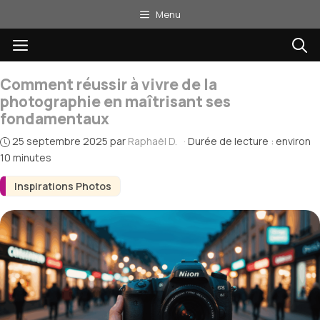
Aller
Menu
au
Menu
contenu
Comment réussir à vivre de la
photographie en maîtrisant ses
fondamentaux
25 septembre 2025
par
Raphaël D.
·
Durée de lecture : environ
10 minutes
Inspirations Photos