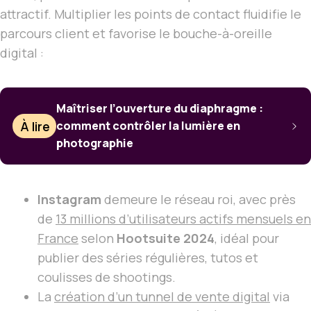
attractif. Multiplier les points de contact fluidifie le
parcours client et favorise le bouche-à-oreille
digital :
Maîtriser l’ouverture du diaphragme :
À lire
comment contrôler la lumière en
photographie
Instagram
demeure le réseau roi, avec près
de
13 millions d’utilisateurs actifs mensuels en
France
selon
Hootsuite 2024
, idéal pour
publier des séries régulières, tutos et
coulisses de shootings.
La
création d’un tunnel de vente digital
via