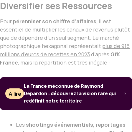
Diversifier ses Ressources
Pour
pérenniser son chiffre d’affaires
, il est
essentiel de multiplier les canaux de revenus plutôt
que de dépendre d’un seul segment. Le marché
photographique hexagonal représentait
plus de 915
millions d’euros de recettes en 2023
d’après
GfK
France
, mais la répartition est très inégale :
La France méconnue de Raymond
À lire
Depardon : découvrez la vision rare qui
redéfinit notre territoire
Les
shootings événementiels, reportages