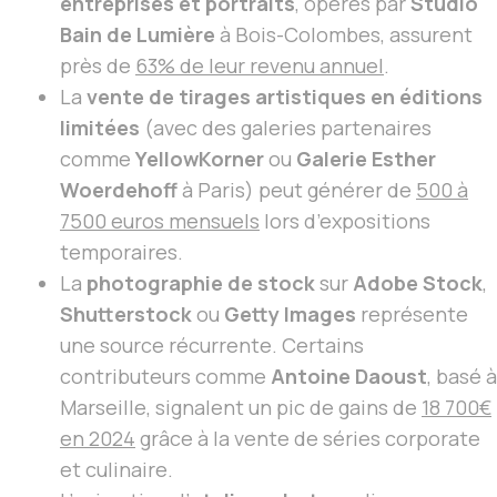
entreprises et portraits
, opérés par
Studio
Bain de Lumière
à Bois-Colombes, assurent
près de
63% de leur revenu annuel
.
La
vente de tirages artistiques en éditions
limitées
(avec des galeries partenaires
comme
YellowKorner
ou
Galerie Esther
Woerdehoff
à Paris) peut générer de
500 à
7500 euros mensuels
lors d’expositions
temporaires.
La
photographie de stock
sur
Adobe Stock
,
Shutterstock
ou
Getty Images
représente
une source récurrente. Certains
contributeurs comme
Antoine Daoust
, basé à
Marseille, signalent un pic de gains de
18 700€
en 2024
grâce à la vente de séries corporate
et culinaire.