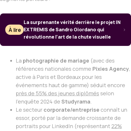
La surprenante vérité derrière le projet IN
À lire
EXTREMIS de Sandro Giordano qui
révolutionne l’art de la chute visuelle
La
photographie de mariage
(avec des
références nationales comme
Pixies Agency
,
active à Paris et Bordeaux pour les
événements haut de gamme) séduit encore
près de 55% des jeunes diplômés
selon
l’enquête 2024 de
Studyrama
.
Le secteur
corporate/entreprise
connaît un
essor, porté par la demande croissante de
portraits pour LinkedIn (représentant
22%