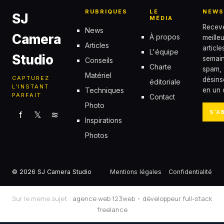
RUBRIQUES
LE
NEWS
SJ
MÉDIA
Recev
News
Camera
À propos
meille
Articles
articl
L'équipe
Studio
semain
Conseils
Charte
spam,
Matériel
CAPTUREZ
désins
éditoriale
L'INSTANT
Techniques
en un c
PARFAIT
Contact
Photo
S'A
f
𝕏
≋
Inspirations
Photos
© 2026 SJ Camera Studio
Mentions légales
Confidentialité
Sur le meme sujet :
agence web 123web
•
développeur full-stack
freelance