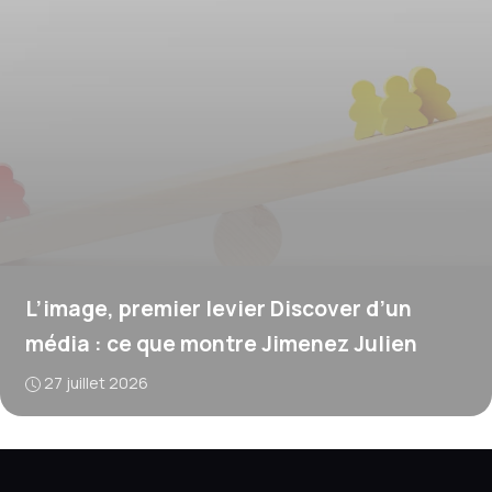
L’image, premier levier Discover d’un
média : ce que montre Jimenez Julien
27 juillet 2026