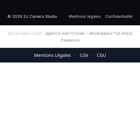
© 2026 SJ Camera Studio
Mentions légales
Confidentialité
Sur le meme sujet :
agence web 123web
•
développeur full-stack
freelance
Mentions Légales
·
CGV
·
CGU