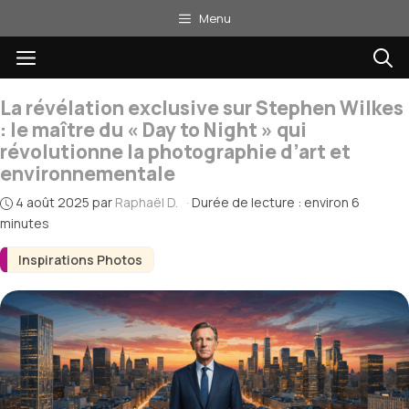
Aller
Menu
au
Menu
contenu
La révélation exclusive sur Stephen Wilkes
: le maître du « Day to Night » qui
révolutionne la photographie d’art et
environnementale
4 août 2025
par
Raphaël D.
·
Durée de lecture : environ 6
minutes
Inspirations Photos