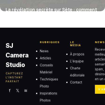
La révélation secrète sur Sète : comment
cette île inspirée par la poésie façonne
l’âme des grands écrivains et artistes
méconnus
21 juillet 2025
RUBRIQUES
LE
NEWS
SJ
MÉDIA
Recev
News
Camera
À propos
meille
Articles
articl
L'équipe
Studio
semain
Conseils
Charte
spam,
Matériel
CAPTUREZ
désins
éditoriale
L'INSTANT
Techniques
en un c
PARFAIT
Contact
Photo
S'A
f
𝕏
≋
Inspirations
Photos