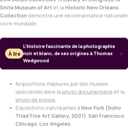
Snite Museum of Art
et la
Historic New Orleans
Collection
démontre une reconnaissance nationale
voire mondiale.
L’histoire fascinante de la photographie
À lire
noir et blanc, de ses origines à Thomas
Wedgwood
Acquisitions majeures par des musées
spécialisés dans la
photo documentaire
et la
photo de presse
Expositions individuelles à
New York (Soho
Triad Fine Art Gallery, 2001)
,
San Francisco
,
Chicago
,
Los Angeles