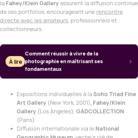
la
Fahey/Klein Gallery
assurent la diffusion continue
de ses portfolios, encourageant une
rencontre
directe avec les amateurs
, professionnels et
collectionneurs.
Comment réussir à vivre de la
À lire
photographie en maîtrisant ses
fondamentaux
Expositions individuelles à la
Soho Triad Fine
Art Gallery
(New York, 2001),
Fahey/Klein
Gallery
(Los Angeles),
GADCOLLECTION
(Paris)
Diffusion internationale via le
National
Geographic Museum
, vecteur clé de