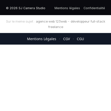
© 2026 SJ Camera Studio
Mentions légales
Confidentialité
Sur le meme sujet :
agence web 123web
•
développeur full-stack
freelance
Mentions Légales
·
CGV
·
CGU