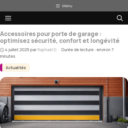
Aller
Menu
au
Menu
contenu
Accessoires pour porte de garage :
optimisez sécurité, confort et longévité
4 juillet 2025
par
Raphaël D.
·
Durée de lecture : environ 7
minutes
Actualités