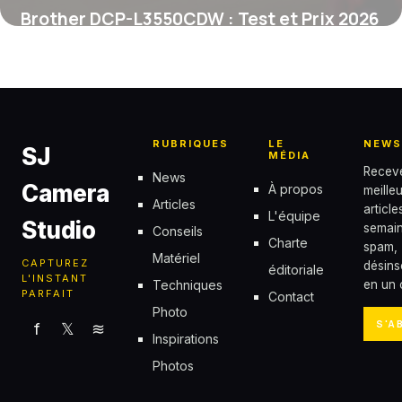
Brother DCP-L3550CDW : Test et Prix 2026
6 juin 2026
RUBRIQUES
LE
NEWS
SJ
MÉDIA
Recev
News
Camera
À propos
meille
Articles
articl
L'équipe
Studio
semain
Conseils
Charte
spam,
Matériel
CAPTUREZ
désins
éditoriale
L'INSTANT
Techniques
en un c
PARFAIT
Contact
Photo
S'A
f
𝕏
≋
Inspirations
Photos