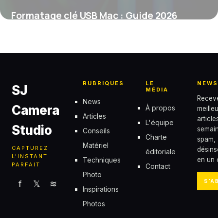
Formatage clé USB Mac : Guide 2026
7 juin 2026
RUBRIQUES
LE
NEWS
SJ
MÉDIA
Recev
News
Camera
À propos
meille
Articles
articl
L'équipe
Studio
semain
Conseils
Charte
spam,
Matériel
CAPTUREZ
désins
éditoriale
L'INSTANT
Techniques
en un c
PARFAIT
Contact
Photo
S'A
f
𝕏
≋
Inspirations
Photos