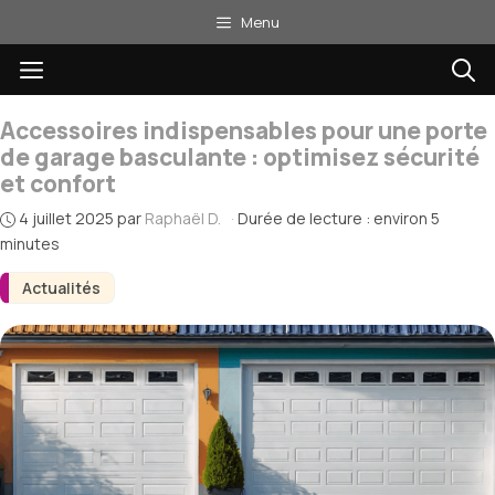
Aller
Menu
au
Menu
contenu
Accessoires indispensables pour une porte
de garage basculante : optimisez sécurité
et confort
4 juillet 2025
par
Raphaël D.
·
Durée de lecture : environ 5
minutes
Actualités