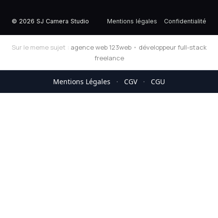
© 2026 SJ Camera Studio
Mentions légales
Confidentialité
Sur le meme sujet :
agence web 123web
•
développeur full-stack
freelance
Mentions Légales
·
CGV
·
CGU