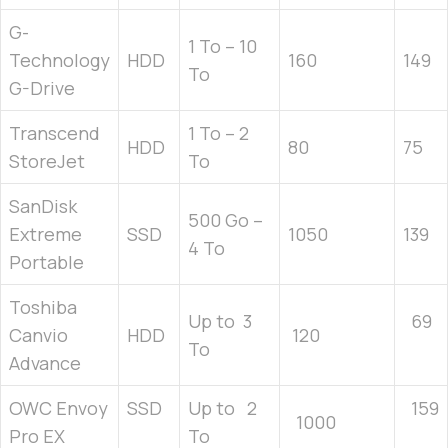
G-
1 To – 10
Technology
HDD
160
149
To
G-Drive
Transcend
1 To – 2
HDD
80
75
StoreJet
To
SanDisk
500 Go –
Extreme
SSD
1050
139
4 To
Portable
Toshiba
Up to 3
69
Canvio
HDD
120
To
Advance
OWC Envoy
SSD
Up to 2
159
1000
Pro EX
To