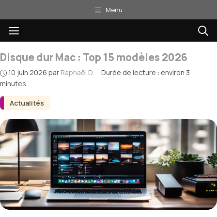
Aller
Menu
au
Menu
contenu
Disque dur Mac : Top 15 modèles 2026
10 juin 2026
par
Raphaël D.
·
Durée de lecture : environ 3
minutes
Actualités