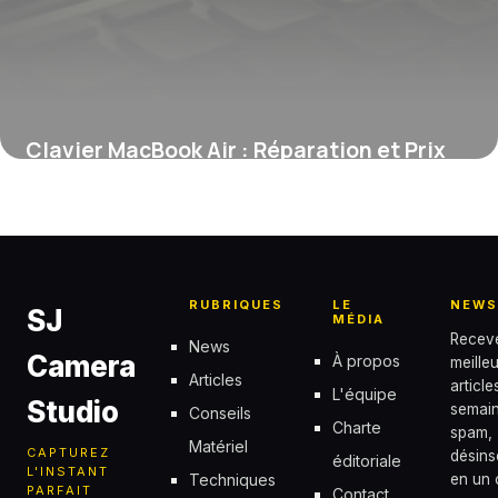
Clavier MacBook Air : Réparation et Prix
2026
5 juin 2026
RUBRIQUES
LE
NEWS
SJ
MÉDIA
Recev
News
Camera
À propos
meille
Articles
articl
L'équipe
Studio
semain
Conseils
Charte
spam,
Matériel
CAPTUREZ
désins
éditoriale
L'INSTANT
Techniques
en un c
PARFAIT
Contact