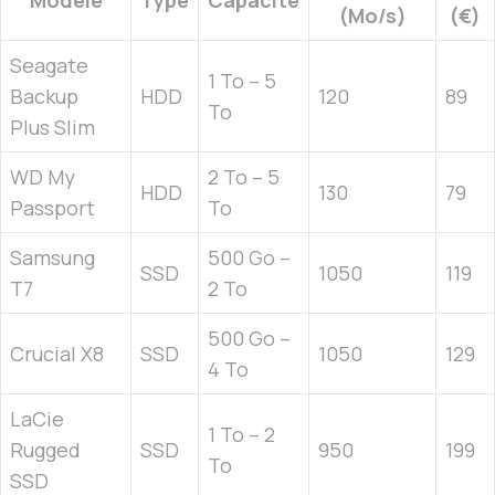
(Mo/s)
(€)
Seagate
1 To – 5
Backup
HDD
120
89
To
Plus Slim
WD My
2 To – 5
HDD
130
79
Passport
To
Samsung
500 Go –
SSD
1050
119
T7
2 To
500 Go –
Crucial X8
SSD
1050
129
4 To
LaCie
1 To – 2
Rugged
SSD
950
199
To
SSD