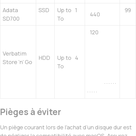
Adata
SSD
Up to 1
99
440
SD700
To
120
Verbatim
HDD
Up to 4
Store ‘n’ Go
To
· · · · · ·
· · · · ·
Pièges à éviter
Un piège courant lors de l’achat d’un disque dur est
de négliger la compatibilité avec macOS. Assurez-