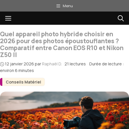
Aller
Menu
au
Menu
contenu
Quel appareil photo hybride choisir en
2026 pour des photos époustouflantes ?
Comparatif entre Canon EOS R10 et Nikon
Z50 II
12 janvier 2026
par
Raphaël D.
·
21 lectures
·
Durée de lecture :
environ 6 minutes
Conseils Matériel