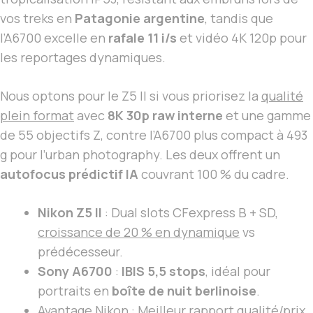
vos treks en
Patagonie argentine
, tandis que
l’A6700 excelle en
rafale 11 i/s
et vidéo 4K 120p pour
les reportages dynamiques.
Nous optons pour le Z5 II si vous priorisez la
qualité
plein format
avec
8K 30p raw interne
et une gamme
de 55 objectifs Z, contre l’A6700 plus compact à 493
g pour l’urban photography. Les deux offrent un
autofocus prédictif IA
couvrant 100 % du cadre.
Nikon Z5 II
: Dual slots CFexpress B + SD,
croissance de 20 % en dynamique
vs
prédécesseur.
Sony A6700
:
IBIS 5,5 stops
, idéal pour
portraits en
boîte de nuit berlinoise
.
Avantage Nikon :
Meilleur rapport qualité/prix