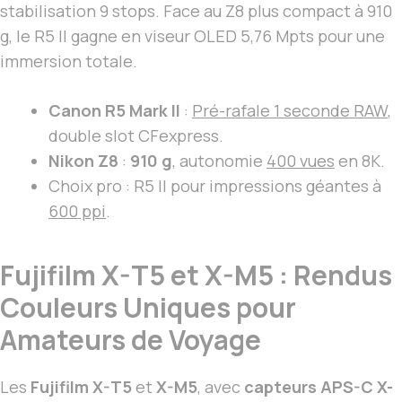
stabilisation 9 stops. Face au Z8 plus compact à 910
g, le R5 II gagne en viseur OLED 5,76 Mpts pour une
immersion totale.
Canon R5 Mark II
:
Pré-rafale 1 seconde RAW
,
double slot CFexpress.
Nikon Z8
:
910 g
, autonomie
400 vues
en 8K.
Choix pro : R5 II pour impressions géantes à
600 ppi
.
Fujifilm X-T5 et X-M5 : Rendus
Couleurs Uniques pour
Amateurs de Voyage
Les
Fujifilm X-T5
et
X-M5
, avec
capteurs APS-C X-