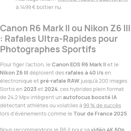
à 1499 € boîtier nu.
Canon R6 Mark II ou Nikon Z6 III
: Rafales Ultra-Rapides pour
Photographes Sportifs
Pour figer l’action, le
Canon EOS R6 Mark II
et le
Nikon Z6 III
déploient des
rafales à 40 i/s
en
électronique et
pré-rafale RAW
jusqu’à 200 images.
Sortis en
2023
et
2024
, ces hybrides plein format
de 24,2 Mpx intègrent un
autofocus boosté IA
détectant athlètes ou volatiles à
99 % de succès
lors d’événements comme le
Tour de France 2025
.
Nous recommandons le R6 II pour sa
vidéo 4K 60p