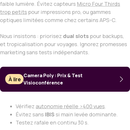
faible lumière. Évitez capteurs
Micro Four Thirds
trop petits
pour impressions pro, ou gammes
optiques limitées comme chez certains APS-C.
Nous insistons : priorisez
dual slots
pour backups,
et tropicalisation pour voyages. Ignorez promesses
marketing sans tests indépendants.
Camera Poly : Prix & Test
À lire
Visioconférence
Vérifiez
autonomie réelle >400 vues
.
Évitez sans
IBIS
si main levée dominante.
Testez rafale en continu 30 s.