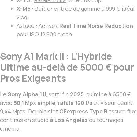
X-M5
: Boîtier entrée de gamme à 999 €, idéal
vlog.
Astuce : Activez
Real Time Noise Reduction
pour ISO 12 800 clean.
Sony A1 Mark II : L’Hybride
Ultime au-delà de 5000 € pour
Pros Exigeants
Le
Sony Alpha 1 II
, sorti fin
2025
, culmine à 6500 €
avec
50,1 Mpx empilé
,
rafale 120 i/s
et viseur géant
9,44 Mpts. Double slot
CFexpress Type B
assure flux
continus en studio
à Los Angeles
ou tournages
cinéma.