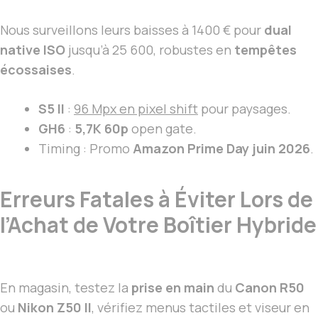
Nous surveillons leurs baisses à 1400 € pour
dual
native ISO
jusqu’à 25 600, robustes en
tempêtes
écossaises
.
S5 II
:
96 Mpx en pixel shift
pour paysages.
GH6
:
5,7K 60p
open gate.
Timing : Promo
Amazon Prime Day juin 2026
.
Erreurs Fatales à Éviter Lors de
l’Achat de Votre Boîtier Hybride
En magasin, testez la
prise en main
du
Canon R50
ou
Nikon Z50 II
, vérifiez menus tactiles et viseur en