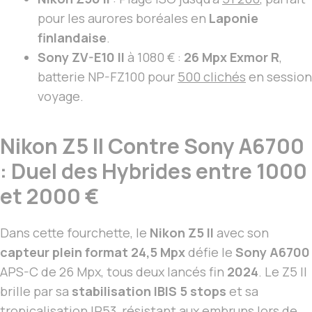
pour les aurores boréales en
Laponie
finlandaise
.
Sony ZV-E10 II
à 1080 € :
26 Mpx Exmor R
,
batterie NP-FZ100 pour
500 clichés
en session
voyage.
Nikon Z5 II Contre Sony A6700
: Duel des Hybrides entre 1000
et 2000 €
Dans cette fourchette, le
Nikon Z5 II
avec son
capteur plein format 24,5 Mpx
défie le
Sony A6700
APS-C de 26 Mpx, tous deux lancés fin
2024
. Le Z5 II
brille par sa
stabilisation IBIS 5 stops
et sa
tropicalisation IP53, résistant aux embruns lors de