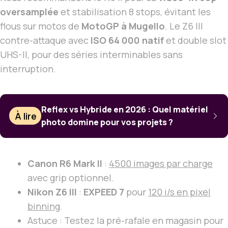
oversamplée
et stabilisation 8 stops, évitant les
flous sur motos de
MotoGP à Mugello
. Le Z6 III
contre-attaque avec
ISO 64 000 natif
et double slot
UHS-II, pour des séries interminables sans
interruption.
Reflex vs Hybride en 2026 : Quel matériel
À lire
photo domine pour vos projets ?
Canon R6 Mark II
:
4500 images par charge
avec grip optionnel.
Nikon Z6 III
:
EXPEED 7
pour
120 i/s en pixel
binning
.
Astuce : Testez la pré-rafale en magasin pour