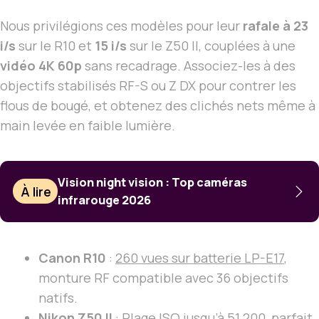
Nous privilégions ces modèles pour leur
rafale à 23
i/s
sur le R10 et
15 i/s
sur le Z50 II, couplées à une
vidéo 4K 60p
sans recadrage. Associez-les à des
objectifs stabilisés RF-S ou Z DX pour contrer les
flous de bougé, et obtenez des clichés nets même à
main levée en faible lumière.
Vision night vision : Top caméras
À lire
infrarouge 2026
Canon R10
:
260 vues sur batterie LP-E17
,
monture RF compatible avec 36 objectifs
natifs.
Nikon Z50 II
: Plage ISO jusqu’à
51 200
, parfait