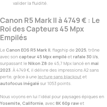
valider la fluidité.
Canon R5 Mark II à 4749 € : Le
Roi des Capteurs 45 Mpx
Empilés
Le
Canon EOS R5 Mark II
, flagship de
2025
, trône
avec son
capteur 45 Mpx empilé
et
rafale 30 i/s
,
surpassant le
Nikon Z8
de 45,7 Mpx lancé en
mai
2023
. À 4749 €, il délivre des impressions A2 sans
perte, grâce à une
lecture sans blackout
et
autofocus inégalé
sur 1053 points.
Nous voyons en lui l’idéal pour paysages épiques en
Yosemite, Californie
, avec
8K 60p raw
et