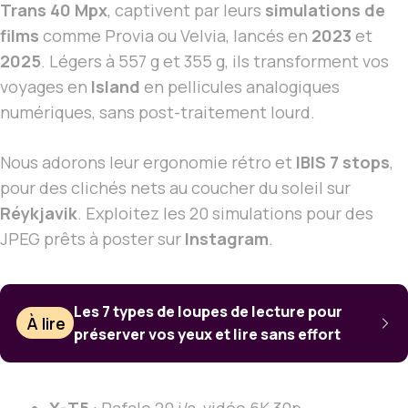
Trans 40 Mpx
, captivent par leurs
simulations de
films
comme Provia ou Velvia, lancés en
2023
et
2025
. Légers à 557 g et 355 g, ils transforment vos
voyages en
Island
en pellicules analogiques
numériques, sans post-traitement lourd.
Nous adorons leur ergonomie rétro et
IBIS 7 stops
,
pour des clichés nets au coucher du soleil sur
Réykjavik
. Exploitez les 20 simulations pour des
JPEG prêts à poster sur
Instagram
.
Les 7 types de loupes de lecture pour
À lire
préserver vos yeux et lire sans effort
X-T5
:
Rafale 20 i/s
, vidéo 6K 30p.