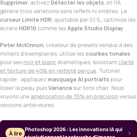
Supprimer
, activez
Détecter les objets
, et l’IA
génère trois variations sans reflets ni ombres. Le
curseur Limite HDR
, ajustable par 0,1 IL, optimise les
écrans
HDR10
comme les
Apple Studio Display
.
Peter McKinnon
, créateur de presets vendus à des
milliers d’exemplaires, utilise les
courbes tonales
pour ses
noir et blanc
dramatiques, boostant
clarté
et texture de 40% en netteté perçue
. Tutoriel
rapide : appliquez
masquage AI portraits
pour
lisser la peau, puis
Variance
sur tons chair. Nous
voyons une
amélioration de 35% en précision
versus
versions antérieures.
Photoshop 2026 : Les innovations IA qui
À lire
révolutionnent la retouche d’images