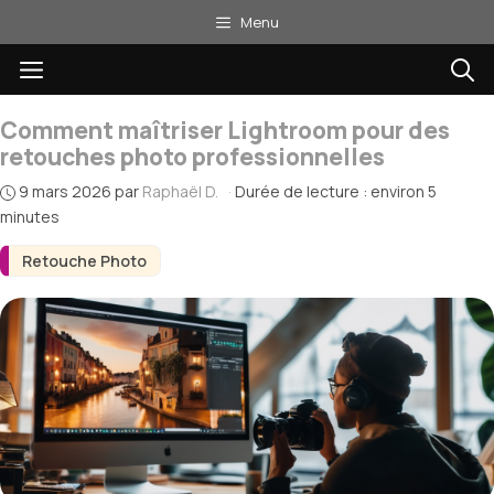
Aller
Menu
au
Menu
contenu
Comment maîtriser Lightroom pour des
retouches photo professionnelles
9 mars 2026
par
Raphaël D.
·
Durée de lecture : environ 5
minutes
Retouche Photo