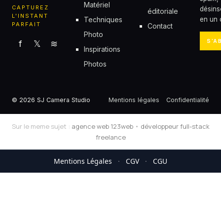
Matériel
CAPTUREZ
désins
éditoriale
L'INSTANT
Techniques
en un c
PARFAIT
Contact
Photo
S'A
f
𝕏
≋
Inspirations
Photos
© 2026 SJ Camera Studio
Mentions légales
Confidentialité
Sur le meme sujet :
agence web 123web
•
développeur full-stack
freelance
Mentions Légales
·
CGV
·
CGU