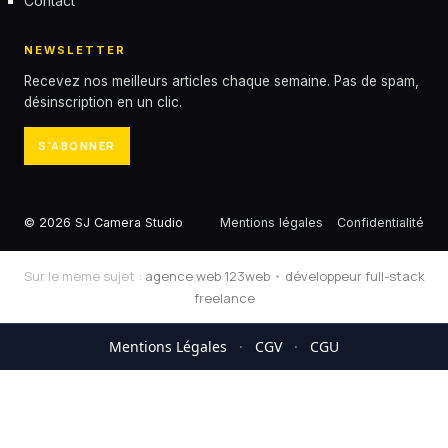
Contact
NEWSLETTER
Recevez nos meilleurs articles chaque semaine. Pas de spam,
désinscription en un clic.
S'ABONNER
© 2026 SJ Camera Studio
Mentions légales
Confidentialité
Sur le meme sujet :
agence web 123web
•
développeur full-stack
freelance
Mentions Légales
·
CGV
·
CGU