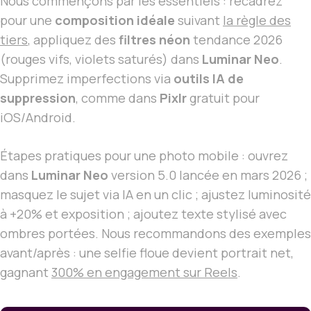
Nous commençons par les essentiels : recadrez
pour une
composition idéale
suivant
la règle des
tiers
, appliquez des
filtres néon
tendance 2026
(rouges vifs, violets saturés) dans
Luminar Neo
.
Supprimez imperfections via
outils IA de
suppression
, comme dans
Pixlr
gratuit pour
iOS/Android.
Étapes pratiques pour une photo mobile : ouvrez
dans
Luminar Neo
version 5.0 lancée en mars 2026 ;
masquez le sujet via IA en un clic ; ajustez luminosité
à +20% et exposition ; ajoutez texte stylisé avec
ombres portées. Nous recommandons des exemples
avant/après : une selfie floue devient portrait net,
gagnant
300% en engagement sur Reels
.