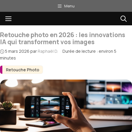
Aller
Menu
au
Menu
contenu
Retouche photo en 2026 : les innovations
IA qui transforment vos images
5 mars 2026
par
Raphaël D.
·
Durée de lecture : environ 5
minutes
Retouche Photo