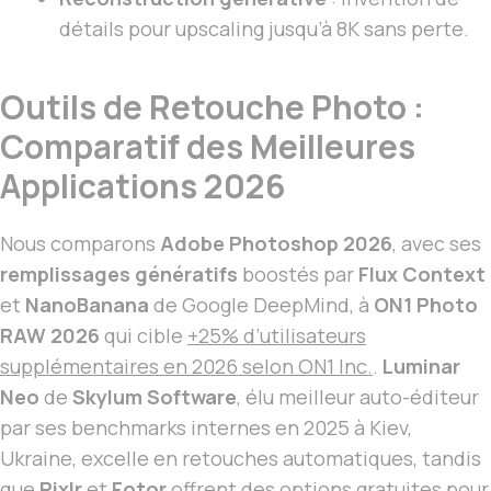
détails pour upscaling jusqu’à 8K sans perte.
Outils de Retouche Photo :
Comparatif des Meilleures
Applications 2026
Nous comparons
Adobe Photoshop 2026
, avec ses
remplissages génératifs
boostés par
Flux Context
et
NanoBanana
de Google DeepMind, à
ON1 Photo
RAW 2026
qui cible
+25% d’utilisateurs
supplémentaires en 2026 selon ON1 Inc.
.
Luminar
Neo
de
Skylum Software
, élu meilleur auto-éditeur
par ses benchmarks internes en 2025 à Kiev,
Ukraine, excelle en retouches automatiques, tandis
que
Pixlr
et
Fotor
offrent des options gratuites pour