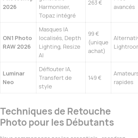
263 €
2026
Harmoniser,
avancés
Topaz intégré
Masques IA
99 €
ON1 Photo
localisés, Depth
Alternati
(unique
RAW 2026
Lighting, Resize
Lightro
achat)
AI
Déflouter IA,
Luminar
Amateur
Transfert de
149 €
Neo
rapides
style
Techniques de Retouche
Photo pour les Débutants