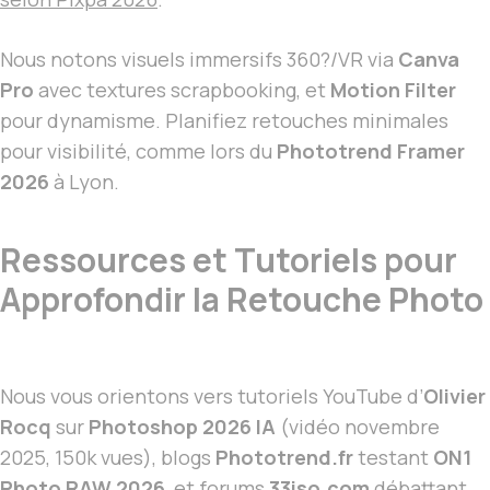
Nous notons visuels immersifs 360?/VR via
Canva
Pro
avec textures scrapbooking, et
Motion Filter
pour dynamisme. Planifiez retouches minimales
pour visibilité, comme lors du
Phototrend Framer
2026
à Lyon.
Ressources et Tutoriels pour
Approfondir la Retouche Photo
Nous vous orientons vers tutoriels YouTube d’
Olivier
Rocq
sur
Photoshop 2026 IA
(vidéo novembre
2025, 150k vues), blogs
Phototrend.fr
testant
ON1
Photo RAW 2026
, et forums
33iso.com
débattant