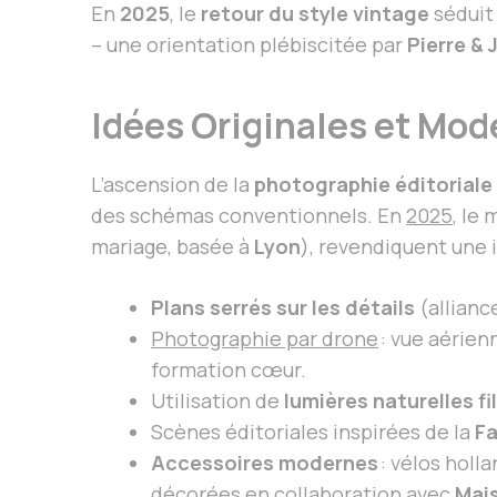
En
2025
, le
retour du style vintage
séduit 
– une orientation plébiscitée par
Pierre &
Idées Originales et Mod
L’ascension de la
photographie éditoriale
des schémas conventionnels. En
2025
, le
mariage, basée à
Lyon
), revendiquent une 
Plans serrés sur les détails
(allianc
Photographie par drone
: vue aérien
formation cœur.
Utilisation de
lumières naturelles fi
Scènes éditoriales inspirées de la
Fa
Accessoires modernes
: vélos holl
décorées en collaboration avec
Mai