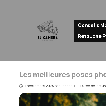
Aller
au
contenu
Conseils Ma
Retouche 
Les meilleures poses ph
11 septembre 2025
par
Raphaël D.
·
Durée de lecture