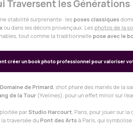
i Traversent les Générations
e stabilité surprenante : les
poses classiques
domin
x
ou dans les décors provençaux. Les
photos de la s
nables, tout comme la traditionnelle
pose avec le b
 créer un book photo professionnel pour valoriser vot
Domaine de Primard
, shot phare des mariés de la sa
ang de la Tour
(Yvelines), pour un effet miroir sur l’
xploitée par
Studio Harcourt
, Paris, pour jouer sur l
la traversée du
Pont des Arts
à Paris, qui symbolise