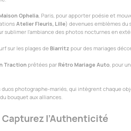
Maison Ophelia
, Paris, pour apporter poésie et mou
ations
Atelier Fleuris, Lille
) devenues emblèmes du s
ur sublimer l’ambiance des photos nocturnes en ext
urf sur les plages de
Biarritz
pour des mariages décon
n Traction
prêtées par
Rétro Mariage Auto
, pour u
es duos photographe-mariés, qui intègrent chaque obj
du bouquet aux alliances.
: Capturez l’Authenticité