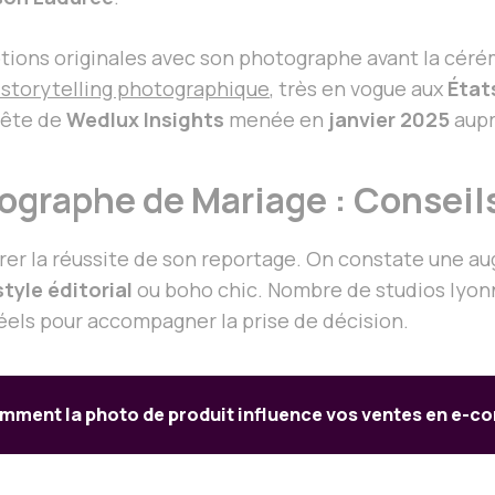
ons originales avec son photographe avant la cérém
 storytelling photographique
, très en vogue aux
État
uête de
Wedlux Insights
menée en
janvier 2025
aupr
tographe de Mariage : Consei
urer la réussite de son reportage. On constate une 
tyle éditorial
ou boho chic. Nombre de studios lyonn
réels pour accompagner la prise de décision.
mment la photo de produit influence vos ventes en e-