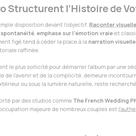
o Structurent l’Histoire de V
mple disposition devant l’objectif.
Raconter visuel
e
spontanéité
,
emphase sur l’émotion vraie
et class
ent figé tend à céder la place à la
narration visuelle
oriale raffinée.
t le plus sollicité pour démarrer l’album par une sé
le de l’avenir et de la complicité, demeure incontour
extérieur ou sous la lumière naturelle, reste recherc
porté par des studios comme
The French Wedding P
 préoccupation majeure de nombreux couples est
l’auth