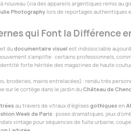
à nouveau (via des appareils argentiques remis au g
 Julie Photography
lors de reportages authentiques 
ernes qui Font la Différence 
et du
documentaire visuel
est indissociable aujourd
 mouvement s’amplifie : certains professionnels, co
identité forte héritée des magazines de haute coutu
es, broderies, mains entrelacées) : rendu très perso
ne sur le cortège dans le jardin du
Château de Chen
ltrées
au travers de vitraux d’églises
gothiques
en
A
shion Week de Paris
: poses dramatiques, jeux d’omb
andais vintage pour séquences de fuite urbaine, cou
son Ladurée
.