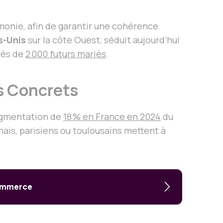
onie, afin de garantir une cohérence
s-Unis
sur la côte Ouest, séduit aujourd’hui
ès de
2 000 futurs mariés
.
ls Concrets
augmentation de
18 % en France en 2024
du
ais, parisiens ou toulousains mettent à
commerce