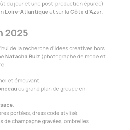
oût du jour et une post-production épurée)
en
Loire-Atlantique
et sur la
Côte d’Azur
.
en 2025
’hui de la recherche d’idées créatives hors
mme
Natacha Ruiz
(photographe de mode et
re.
nnel et émouvant.
onceau
ou grand plan de groupe en
lsace
.
res portées, dress code stylisé.
pes de champagne gravées, ombrelles