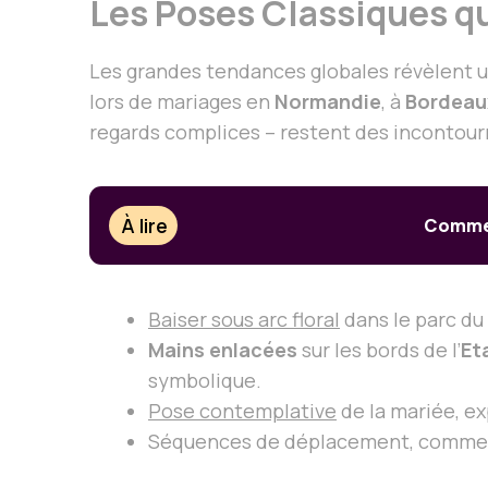
Les Poses Classiques qu
Les grandes tendances globales révèlent un
lors de mariages en
Normandie
, à
Bordeau
regards complices – restent des incontour
À lire
Comment
Baiser sous arc floral
dans le parc du
Mains enlacées
sur les bords de l’
Et
symbolique.
Pose contemplative
de la mariée, e
Séquences de déplacement, comme 