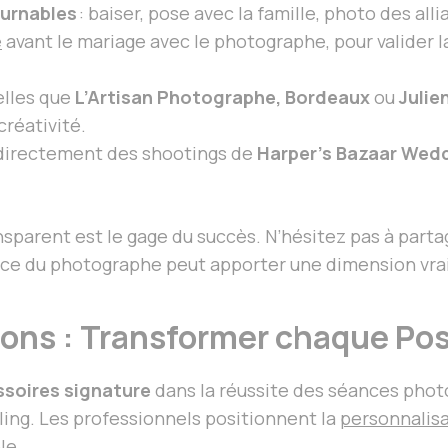
ournables
: baiser, pose avec la famille, photo des al
e
avant le mariage avec le photographe, pour valider la
elles que
L’Artisan Photographe, Bordeaux
ou
Julie
créativité.
 directement des shootings de
Harper’s Bazaar Wed
nsparent est le gage du succès. N’hésitez pas à parta
dace du photographe peut apporter une dimension vrai
ions : Transformer chaque Po
soires signature
dans la réussite des séances photo
ling. Les professionnels positionnent la
personnalis
le.