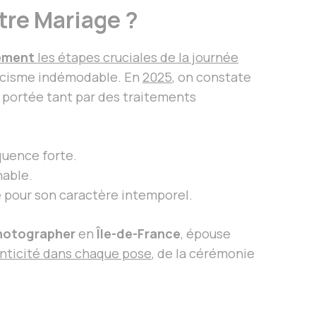
otre Mariage ?
lement
les étapes cruciales de la journée
icisme indémodable. En
2025
, on constate
portée tant par des traitements
quence forte.
nable.
hé pour son caractère intemporel.
hotographer
en
Île-de-France
, épouse
enticité dans chaque pose
, de la cérémonie