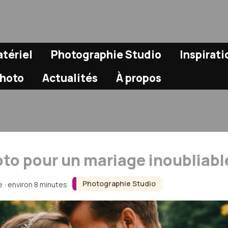
tériel
Photographie Studio
Inspirat
Photo
Actualités
À propos
oto pour un mariage inoubliabl
Photographie Studio
 : environ 8 minutes