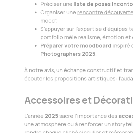
Préciser une
liste de poses incont
Organiser une
rencontre découvert
mood”.
S’appuyer sur l’expertise d’équipes t
portfolio mêle réalisme, émotion et 
Préparer votre moodboard
inspiré
Photographers 2025
.
À notre avis, un échange constructif et tra
écouter les propositions artistiques : l’au
Accessoires et Décorat
L’année
2025
sacre l’importance des
acces
une atmosphère ou à renforcer un storytel
rendre chaque cliché singulier et mémorab