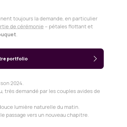
ent toujours la demande, en particulier
ortie de cérémonie
– pétales flottant et
ouquet
.
re portfolio
ison 2024.
eau, très demandé par les couples avides de
a douce lumière naturelle du matin.
 le passage vers un nouveau chapitre.