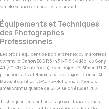
simple séance en souvenir émouvant.
Équipements et Techniques
des Photographes
Professionnels
Les pros s’équipent de boîtiers
reflex
ou
mirrorless
comme le
Canon EOS R5
(45 MP, 8K vidéo) ou
Sony
A1
(50 MP, IA autofocus), avec objectifs
50mm f/1.2
pour portraits et
85mm
pour mariages. Drones
DJI
Mavic 3
certifiés DGAC révolutionnent l’aérien,
améliorant la qualité de
60 % selon études 2024
.
Techniques incluent éclairage
softbox
en studio,
post-production
Lightroom
et
Photoshop
. Pour