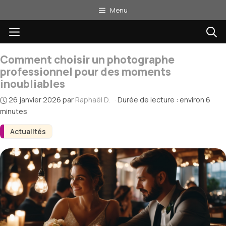
Aller
Menu
au
Menu
contenu
Comment choisir un photographe
professionnel pour des moments
inoubliables
26 janvier 2026
par
Raphaël D.
·
Durée de lecture : environ 6
minutes
Actualités