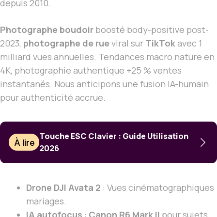
depuis 2010.
Photographe boudoir
boosté body-positive post-
2023,
photographe de rue
viral sur
TikTok
avec 1
milliard vues annuelles. Tendances macro nature en
4K, photographie authentique +25 % ventes
instantanés. Nous anticipons une fusion IA-humain
pour authenticité accrue.
Touche ESC Clavier : Guide Utilisation
À lire
2026
Drone DJI Avata 2
: Vues cinématographiques
mariages.
IA autofocus
:
Canon R6 Mark II
pour sujets