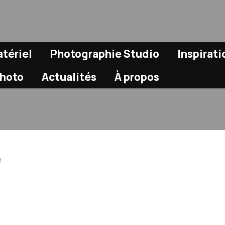
tériel
Photographie Studio
Inspirat
Photo
Actualités
À propos
e