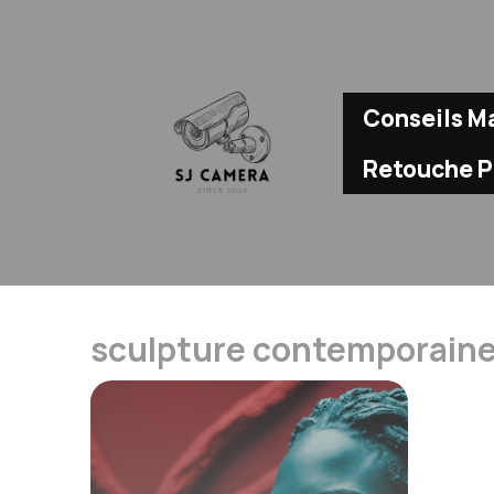
Aller
au
contenu
Conseils Ma
Retouche 
sculpture contemporain