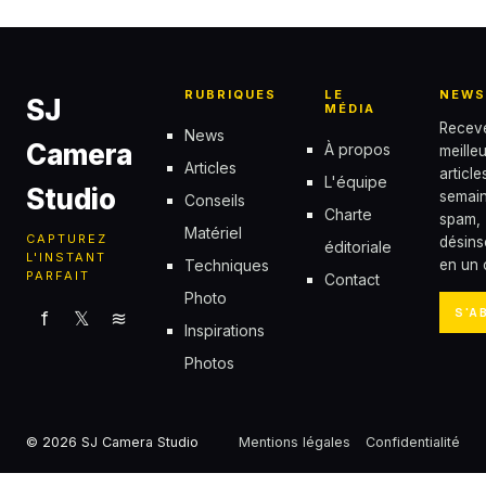
RUBRIQUES
LE
NEWS
SJ
MÉDIA
Recev
News
Camera
À propos
meille
Articles
articl
L'équipe
Studio
semain
Conseils
Charte
spam,
Matériel
CAPTUREZ
désins
éditoriale
L'INSTANT
Techniques
en un c
PARFAIT
Contact
Photo
S'A
f
𝕏
≋
Inspirations
Photos
© 2026 SJ Camera Studio
Mentions légales
Confidentialité