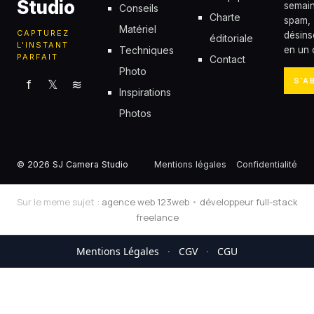
Studio
semain
Conseils
Charte
spam,
Matériel
CAPTUREZ
désins
éditoriale
L'INSTANT
Techniques
en un c
PARFAIT
Contact
Photo
S'A
f
𝕏
≋
Inspirations
Photos
© 2026 SJ Camera Studio
Mentions légales
Confidentialité
Sur le meme sujet :
agence web 123web
•
développeur full-stack
freelance
Mentions Légales
·
CGV
·
CGU