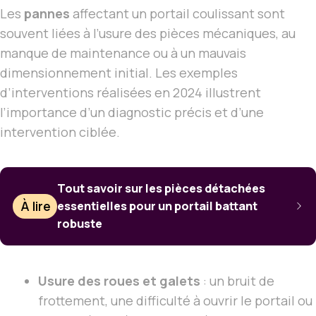
Les
pannes
affectant un portail coulissant sont
souvent liées à l’usure des pièces mécaniques, au
manque de maintenance ou à un mauvais
dimensionnement initial. Les exemples
d’interventions réalisées en 2024 illustrent
l’importance d’un diagnostic précis et d’une
intervention ciblée.
Tout savoir sur les pièces détachées
À lire
essentielles pour un portail battant
robuste
Usure des roues et galets
: un bruit de
frottement, une difficulté à ouvrir le portail ou