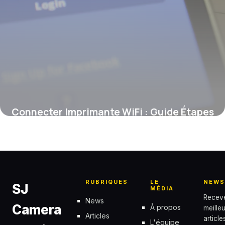
Connecter Imprimante WiFi : Guide Étapes
9 juin 2026
RUBRIQUES
LE
NEWS
SJ
MÉDIA
Recev
News
Camera
À propos
meille
Articles
articl
L'équipe