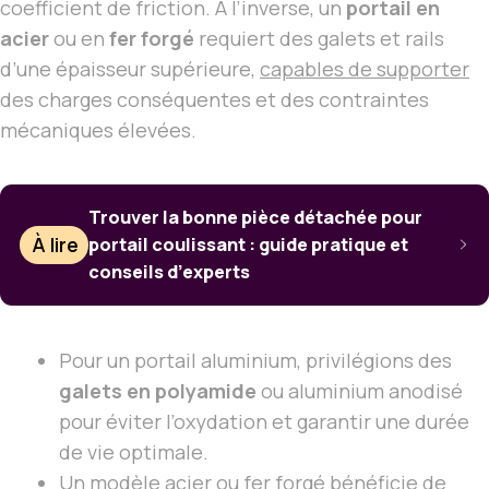
coefficient de friction. À l’inverse, un
portail en
acier
ou en
fer forgé
requiert des galets et rails
d’une épaisseur supérieure,
capables de supporter
des charges conséquentes et des contraintes
mécaniques élevées.
Trouver la bonne pièce détachée pour
À lire
portail coulissant : guide pratique et
conseils d’experts
Pour un portail aluminium, privilégions des
galets en polyamide
ou aluminium anodisé
pour éviter l’oxydation et garantir une durée
de vie optimale.
Un modèle acier ou fer forgé bénéficie de