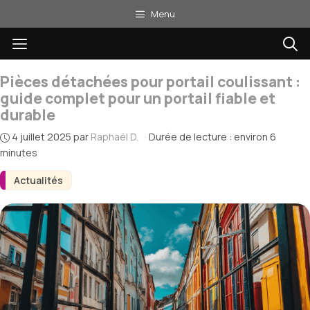
Aller
Menu
au
Menu
contenu
Pièces détachées pour portail coulissant :
guide complet pour un portail fiable et
durable
4 juillet 2025
par
Raphaël D.
·
Durée de lecture : environ 6
minutes
Actualités