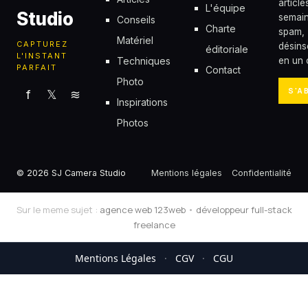
articl
L'équipe
Studio
semain
Conseils
Charte
spam,
Matériel
CAPTUREZ
désins
éditoriale
L'INSTANT
Techniques
en un c
PARFAIT
Contact
Photo
S'A
f
𝕏
≋
Inspirations
Photos
© 2026 SJ Camera Studio
Mentions légales
Confidentialité
Sur le meme sujet :
agence web 123web
•
développeur full-stack
freelance
Mentions Légales
·
CGV
·
CGU