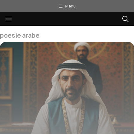
Aller
Menu
au
Menu
contenu
poesie arabe