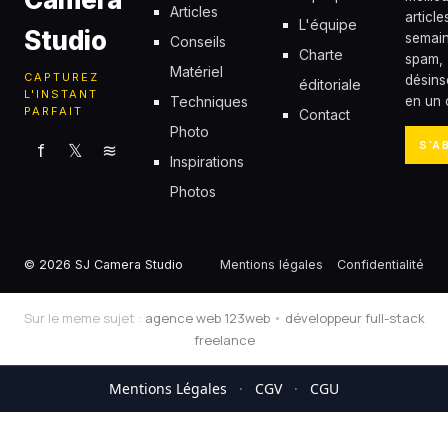
Articles
articl
L'équipe
Studio
semain
Conseils
Charte
spam,
Matériel
CAPTUREZ
désins
éditoriale
L'INSTANT
Techniques
en un c
PARFAIT
Contact
Photo
S'A
f
𝕏
≋
Inspirations
Photos
© 2026 SJ Camera Studio
Mentions légales
Confidentialité
Sur le meme sujet :
agence web 123web
•
développeur full-stack
freelance
Mentions Légales
·
CGV
·
CGU