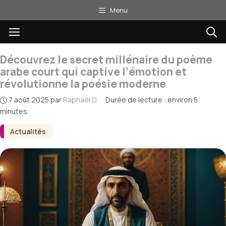
Aller
Menu
au
Menu
contenu
Découvrez le secret millénaire du poème
arabe court qui captive l’émotion et
révolutionne la poésie moderne
7 août 2025
par
Raphaël D.
·
Durée de lecture : environ 5
minutes
Actualités