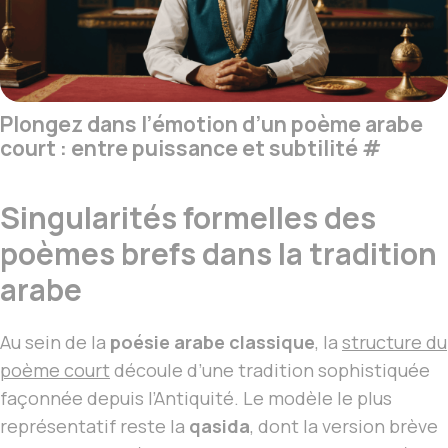
Plongez dans l’émotion d’un poème arabe
court : entre puissance et subtilité
#
Singularités formelles des
poèmes brefs dans la tradition
arabe
Au sein de la
poésie arabe classique
, la
structure du
poème court
découle d’une tradition sophistiquée
façonnée depuis l’Antiquité. Le modèle le plus
représentatif reste la
qasida
, dont la version brève