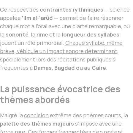
Ce respect des
contraintes rythmiques
— science
appelée
‘ilm al-‘arûd
— permet de faire résonner
chaque mot à l’oral avec une clarté remarquable, où
la
sonorité
, la
rime
et la
longueur des syllabes
jouent un rôle primordial.
Chaque syllabe, même
brève, véhicule un impact sonore déterminant
,
spécialement lors des récitations publiques si
fréquentes à
Damas, Bagdad ou au Caire
.
La puissance évocatrice des
thèmes abordés
Malgré la
concision
extrême des poèmes courts, la
palette des thèmes majeurs
s’impose avec une
force rare. Ces formes fragmentées n’en restent