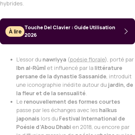
hybrides.
Touche Del Clavier : Guide Utilisation
À lire
2026
L’essor du
nawriyya
(
poésie florale
), porté par
Ibn al-Rûmî
et influencé par la
littérature
persane de la dynastie Sassanide
, introduit
une iconographie inédite autour du
jardin, de
la fleur et de la sensualité
.
Le
renouvellement des formes courtes
passe par les échanges avec les
haïkus
japonais
lors du
Festival International de
Poésie d’Abou Dhabi
en 2018, ou encore par