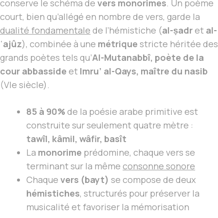
conserve le schéma de
vers monorimes
. Un poème
court, bien qu’allégé en nombre de vers, garde la
dualité fondamentale
de l’hémistiche (
al-ṣadr
et
al-
ʿajûz
), combinée à une
métrique
stricte héritée des
grands poètes tels qu’
Al-Mutanabbî, poète de la
cour abbasside
et
Imru’ al-Qays, maître du nasib
(VIe siècle).
85 à 90%
de la poésie arabe primitive est
construite sur seulement quatre mètre :
tawîl, kâmil, wâfir, basît
La
monorime
prédomine, chaque vers se
terminant sur la même
consonne sonore
Chaque
vers (bayt)
se compose de deux
hémistiches
, structurés pour préserver la
musicalité et favoriser la mémorisation