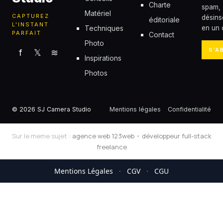
Charte
spam,
Matériel
CAPTUREZ
désins
éditoriale
L'INSTANT
Techniques
en un c
PARFAIT
Contact
Photo
S'A
f
𝕏
≋
Inspirations
Photos
© 2026 SJ Camera Studio
Mentions légales
Confidentialité
Sur le meme sujet :
agence web 123web
•
développeur full-stack
freelance
Mentions Légales
·
CGV
·
CGU