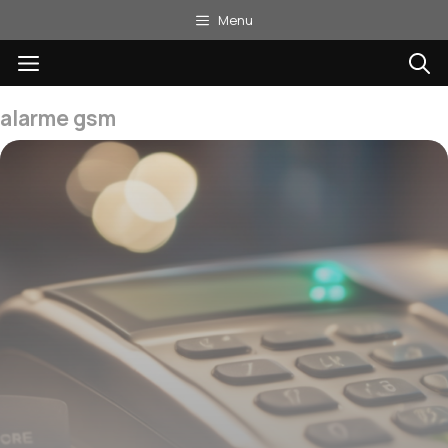
Aller
Menu
au
Menu
contenu
alarme gsm