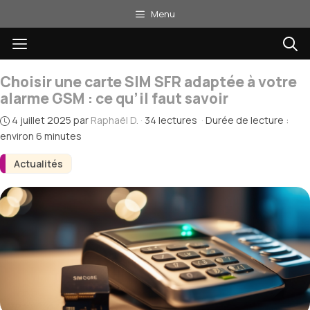
Aller
Menu
au
Menu
contenu
Choisir une carte SIM SFR adaptée à votre
alarme GSM : ce qu’il faut savoir
4 juillet 2025
par
Raphaël D.
·
34 lectures
·
Durée de lecture :
environ 6 minutes
Actualités