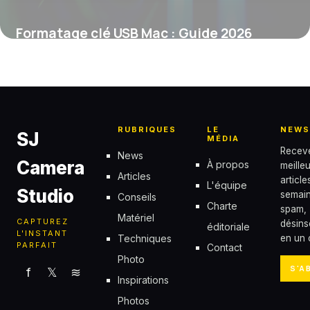
Formatage clé USB Mac : Guide 2026
7 juin 2026
RUBRIQUES
LE
NEWS
SJ
MÉDIA
Recev
News
Camera
À propos
meille
Articles
articl
L'équipe
Studio
semain
Conseils
Charte
spam,
Matériel
CAPTUREZ
désins
éditoriale
L'INSTANT
Techniques
en un c
PARFAIT
Contact
Photo
S'A
f
𝕏
≋
Inspirations
Photos