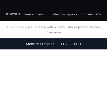
© 2026 SJ Camera Studio
Mentions légales
Confidentialité
Sur le meme sujet :
agence web 123web
•
développeur full-stack
freelance
Mentions Légales
·
CGV
·
CGU