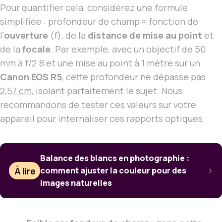
Pour quantifier cela, considérez une formule
simplifiée : profondeur de champ ≈ fonction de
l’
ouverture
(f), de la
distance de mise au point
et
de la
focale
. Par exemple, avec un objectif de 50
mm à f/2.8 et une mise au point à 1 mètre sur un
Canon EOS R5
, cette profondeur ne dépasse pas
2,57 cm
, isolant parfaitement le sujet. Nous
recommandons de tester ces valeurs sur votre
appareil pour internaliser ces rapports optiques.
Balance des blancs en photographie :
À lire
comment ajuster la couleur pour des
images naturelles