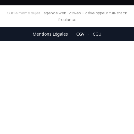
Sur le meme sujet :
agence web 123web
•
développeur full-stack
freelance
Mentions Légales
·
CGV
·
CGU