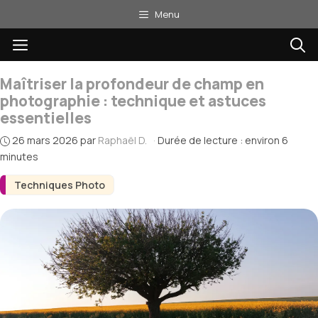
Aller
Menu
au
Menu
contenu
Maîtriser la profondeur de champ en
photographie : technique et astuces
essentielles
26 mars 2026
par
Raphaël D.
·
Durée de lecture : environ 6
minutes
Techniques Photo