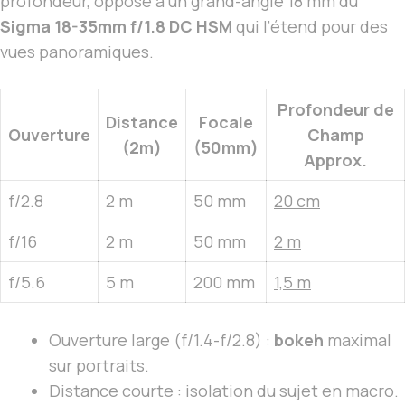
profondeur, opposé à un grand-angle 18 mm du
Sigma 18-35mm f/1.8 DC HSM
qui l’étend pour des
vues panoramiques.
Profondeur de
Distance
Focale
Ouverture
Champ
(2m)
(50mm)
Approx.
f/2.8
2 m
50 mm
20 cm
f/16
2 m
50 mm
2 m
f/5.6
5 m
200 mm
1,5 m
Ouverture large (f/1.4-f/2.8) :
bokeh
maximal
sur portraits.
Distance courte : isolation du sujet en macro.