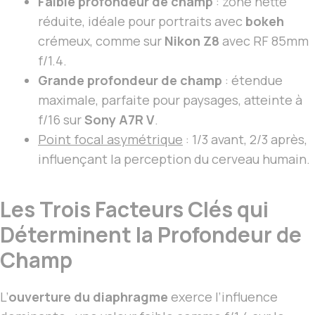
Faible profondeur de champ
: zone nette
réduite, idéale pour portraits avec
bokeh
crémeux, comme sur
Nikon Z8
avec RF 85mm
f/1.4.
Grande profondeur de champ
: étendue
maximale, parfaite pour paysages, atteinte à
f/16 sur
Sony A7R V
.
Point focal asymétrique
: 1/3 avant, 2/3 après,
influençant la perception du cerveau humain.
Les Trois Facteurs Clés qui
Déterminent la Profondeur de
Champ
L’
ouverture du diaphragme
exerce l’influence