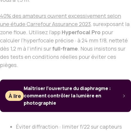
40% des amateurs ouvrent excessivement selon
une étude Carrefour Assurance 2023
, surexposant la
zone floue. Utilisez l’app
Hyperfocal Pro
pour
calculer l’hyperfocale précise : à 24 mm f/8, netteté
dès 1,2 m à l’infini sur
full-frame
. Nous insistons sur
des tests en conditions réelles pour éviter ces
pièges.
Maîtriser l’ouverture du diaphragme :
À lire
comment contrôler la lumière en
photographie
Éviter diffraction : limiter f/22 sur capteurs