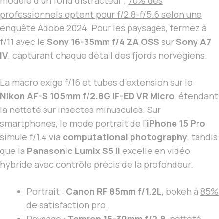
modèle d’un fond distracteur ;
70% des
professionnels optent pour f/2.8-f/5.6 selon une
enquête Adobe 2024
. Pour les paysages, fermez à
f/11 avec le
Sony 16-35mm f/4 ZA OSS
sur
Sony A7
IV
, capturant chaque détail des fjords norvégiens.
La macro exige f/16 et tubes d’extension sur le
Nikon AF-S 105mm f/2.8G IF-ED VR Micro
, étendant
la netteté sur insectes minuscules. Sur
smartphones, le mode portrait de l’
iPhone 15 Pro
simule f/1.4 via
computational photography
, tandis
que la
Panasonic Lumix S5 II
excelle en vidéo
hybride avec contrôle précis de la profondeur.
Portrait :
Canon RF 85mm f/1.2L
, bokeh à
85%
de satisfaction pro
.
Paysage :
Tamron 15-30mm f/2.8
, netteté