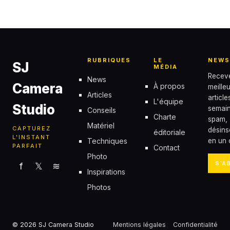
des effets lumineux uniques
6 octobre 2025
RUBRIQUES
LE
NEWS
SJ
MÉDIA
Recev
News
Camera
À propos
meille
Articles
articl
L'équipe
Studio
semain
Conseils
Charte
spam,
Matériel
CAPTUREZ
désins
éditoriale
L'INSTANT
Techniques
en un c
PARFAIT
Contact
Photo
S'A
f
𝕏
≋
Inspirations
Photos
© 2026 SJ Camera Studio
Mentions légales
Confidentialité