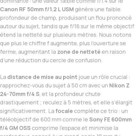
dominante : une valeur faible comme f/1.4 sur le
Canon RF 50mm f/1.2 L USM
génère une faible
profondeur de champ, produisant un flou prononcé
autour du sujet, tandis que f/16 sur le même objectif
étend la netteté sur plusieurs mètres. Nous notons
que plus le chiffre f augmente, plus l’ouverture se
ferme, augmentant la
zone de netteté
en raison
d’une réduction du cercle de confusion.
La
distance de mise au point
joue un rôle crucial :
rapprochez-vous du sujet à 50 cm avec un
Nikon Z
24-70mm f/4 S
, et la profondeur chute
drastiquement ; reculez à 5 mètres, et elle s’élargit
significativement. La
focale
complète ce trio : un
téléobjectif de 600 mm comme le
Sony FE 600mm
f/4 GM OSS
comprime l’espace et minimise la