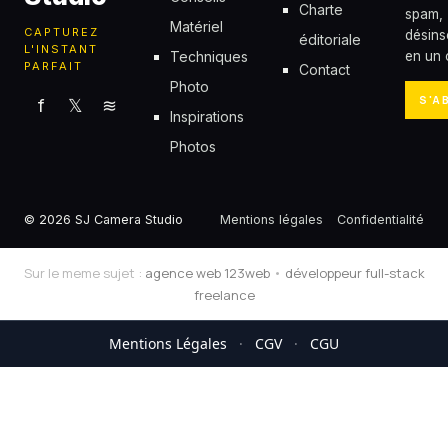
Charte
spam,
Matériel
CAPTUREZ
désins
éditoriale
L'INSTANT
Techniques
en un c
PARFAIT
Contact
Photo
S'A
f
𝕏
≋
Inspirations
Photos
© 2026 SJ Camera Studio
Mentions légales
Confidentialité
Sur le meme sujet :
agence web 123web
•
développeur full-stack
freelance
Mentions Légales
·
CGV
·
CGU