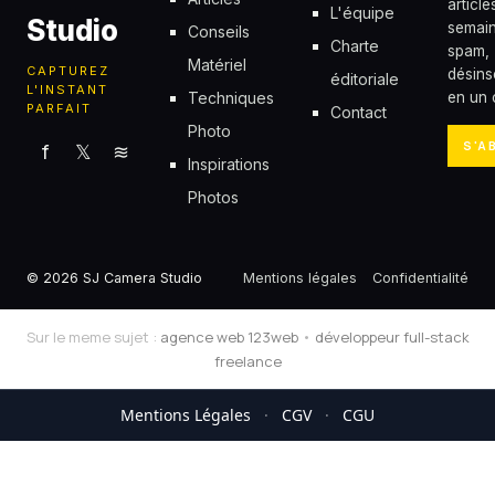
articl
L'équipe
Studio
semain
Conseils
Charte
spam,
Matériel
CAPTUREZ
désins
éditoriale
L'INSTANT
Techniques
en un c
PARFAIT
Contact
Photo
S'A
f
𝕏
≋
Inspirations
Photos
© 2026 SJ Camera Studio
Mentions légales
Confidentialité
Sur le meme sujet :
agence web 123web
•
développeur full-stack
freelance
Mentions Légales
·
CGV
·
CGU