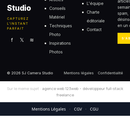
articl
L'équipe
Studio
semain
Conseils
Charte
spam,
Matériel
CAPTUREZ
désins
éditoriale
L'INSTANT
Techniques
en un c
PARFAIT
Contact
Photo
S'A
f
𝕏
≋
Inspirations
Photos
© 2026 SJ Camera Studio
Mentions légales
Confidentialité
Sur le meme sujet :
agence web 123web
•
développeur full-stack
freelance
Mentions Légales
·
CGV
·
CGU