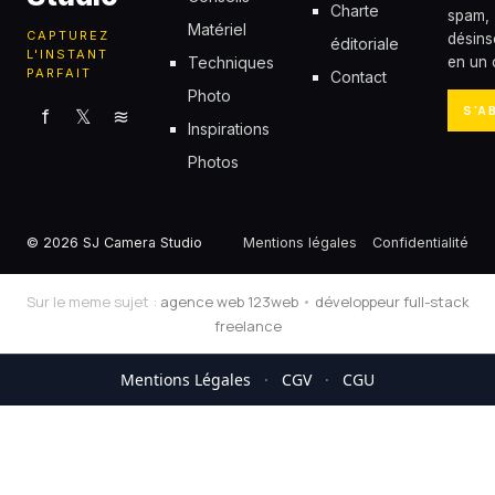
Charte
spam,
Matériel
CAPTUREZ
désins
éditoriale
L'INSTANT
Techniques
en un c
PARFAIT
Contact
Photo
S'A
f
𝕏
≋
Inspirations
Photos
© 2026 SJ Camera Studio
Mentions légales
Confidentialité
Sur le meme sujet :
agence web 123web
•
développeur full-stack
freelance
Mentions Légales
·
CGV
·
CGU