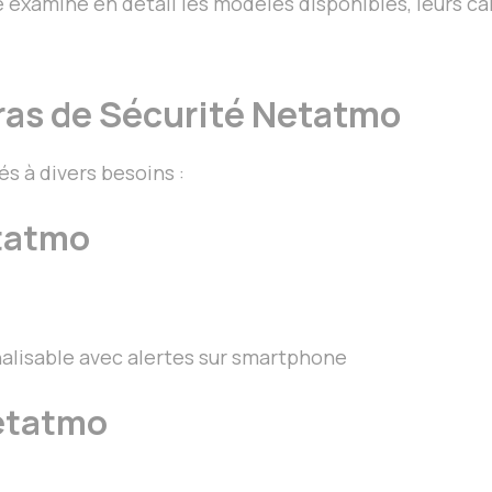
examine en détail les modèles disponibles, leurs car
ras de Sécurité Netatmo
 à divers besoins :
etatmo
alisable avec alertes sur smartphone
Netatmo