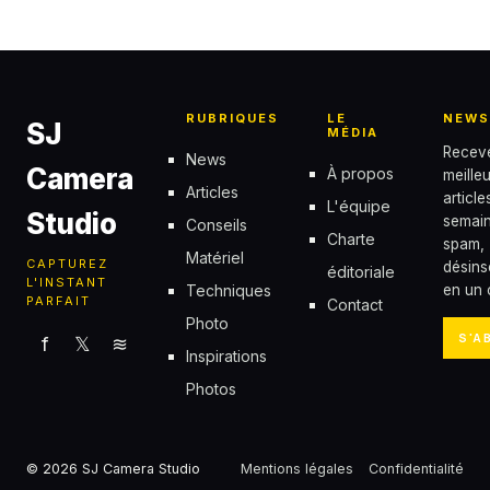
5 juin 2026
RUBRIQUES
LE
NEWS
SJ
MÉDIA
Recev
News
Camera
À propos
meille
Articles
articl
L'équipe
Studio
semain
Conseils
Charte
spam,
Matériel
CAPTUREZ
désins
éditoriale
L'INSTANT
Techniques
en un c
PARFAIT
Contact
Photo
S'A
f
𝕏
≋
Inspirations
Photos
© 2026 SJ Camera Studio
Mentions légales
Confidentialité