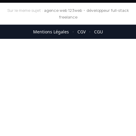
Sur le meme sujet :
agence web 123web
•
développeur full-stack
freelance
Mentions Légales
·
CGV
·
CGU