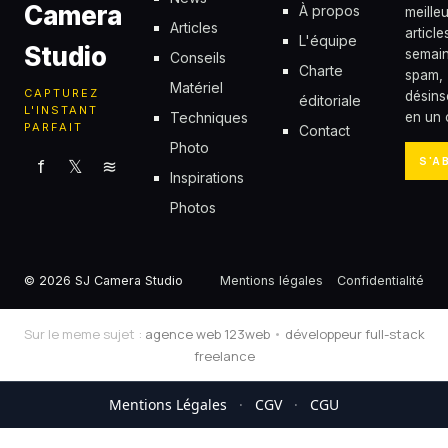
Camera
À propos
meille
Articles
articl
L'équipe
Studio
semain
Conseils
Charte
spam,
Matériel
CAPTUREZ
désins
éditoriale
L'INSTANT
Techniques
en un c
PARFAIT
Contact
Photo
S'A
f
𝕏
≋
Inspirations
Photos
© 2026 SJ Camera Studio
Mentions légales
Confidentialité
Sur le meme sujet :
agence web 123web
•
développeur full-stack
freelance
Mentions Légales
·
CGV
·
CGU