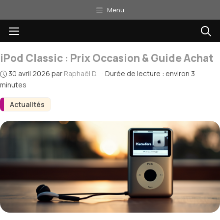
Aller
Menu
au
Menu
contenu
iPod Classic : Prix Occasion & Guide Achat
30 avril 2026
par
Raphaël D.
·
Durée de lecture : environ 3
minutes
Actualités