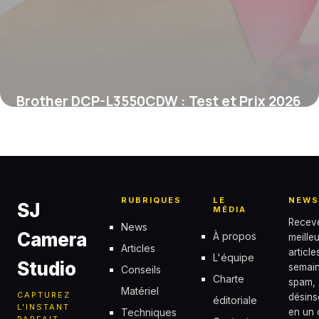
Brother DCP-L3550CDW : Test et Prix 2026
6 juin 2026
RUBRIQUES
LE
NEWS
SJ
MÉDIA
Recev
News
Camera
À propos
meille
Articles
articl
L'équipe
Studio
semain
Conseils
Charte
spam,
Matériel
CAPTUREZ
désins
éditoriale
L'INSTANT
Techniques
en un c