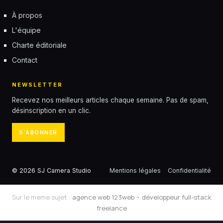
À propos
L'équipe
Charte éditoriale
Contact
NEWSLETTER
Recevez nos meilleurs articles chaque semaine. Pas de spam,
désinscription en un clic.
S'ABONNER
© 2026 SJ Camera Studio
Mentions légales
Confidentialité
Sur le meme sujet :
agence web 123web
•
développeur full-stack
freelance