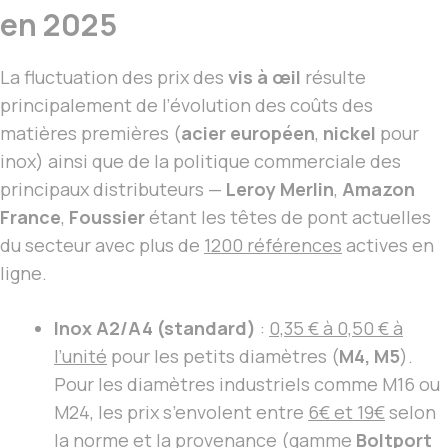
en 2025
La fluctuation des prix des
vis à œil
résulte
principalement de l’évolution des coûts des
matières premières (
acier européen
,
nickel
pour
inox) ainsi que de la politique commerciale des
principaux distributeurs —
Leroy Merlin
,
Amazon
France
,
Foussier
étant les têtes de pont actuelles
du secteur avec plus de
1200 références
actives en
ligne.
Inox A2/A4 (standard)
:
0,35 € à 0,50 € à
l’unité
pour les petits diamètres (
M4, M5
).
Pour les diamètres industriels comme M16 ou
M24, les prix s’envolent entre
6€ et 19€
selon
la norme et la provenance (gamme
Boltport