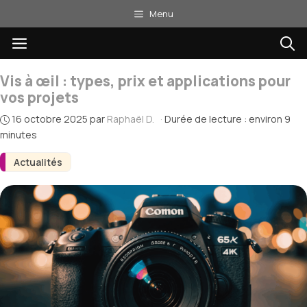
Aller
Menu
au
Menu
contenu
Vis à œil : types, prix et applications pour
vos projets
16 octobre 2025
par
Raphaël D.
·
Durée de lecture : environ 9
minutes
Actualités