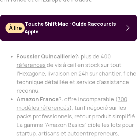
Touche Shift Mac : Guide Raccourcis
À lire
Apple
Foussier Quincaillerie
?: plus de
400
références
de vis à œil en stock sur tout
l’Hexagone, livraison en
24h sur chantier
, fiche
technique détaillée et service d’assistance
reconnu.
Amazon France
?: offre incomparable (
700
modèles référencés
), tarif négocié sur les
packs professionnels, retour produit simplifié.
La gamme “Amazon Basics” cible les lots pour
startup, artisans et autoentrepreneurs.