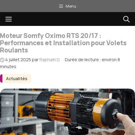
Aller
Menu
au
Menu
contenu
Moteur Somfy Oximo RTS 20/17 :
Performances et Installation pour Volets
Roulants
4 juillet 2025
par
Raphaël D.
·
Durée de lecture : environ 8
minutes
Actualités