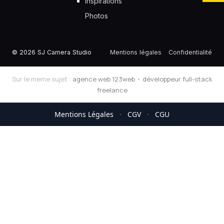
Inspirations
Photos
© 2026 SJ Camera Studio
Mentions légales
Confidentialité
Sur le meme sujet :
agence web 123web
•
développeur full-stack
freelance
Mentions Légales
·
CGV
·
CGU