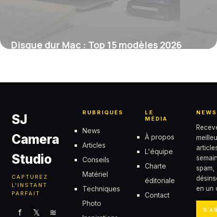
Disque dur Mac : Top 15 modèles 2026
10 juin 2026
RUBRIQUES
LE
NEWS
SJ
MÉDIA
Recev
News
Camera
À propos
meille
Articles
articl
L'équipe
Studio
semain
Conseils
Charte
spam,
Matériel
CAPTUREZ
désins
éditoriale
L'INSTANT
Techniques
en un c
PARFAIT
Contact
Photo
S'A
f
𝕏
≋