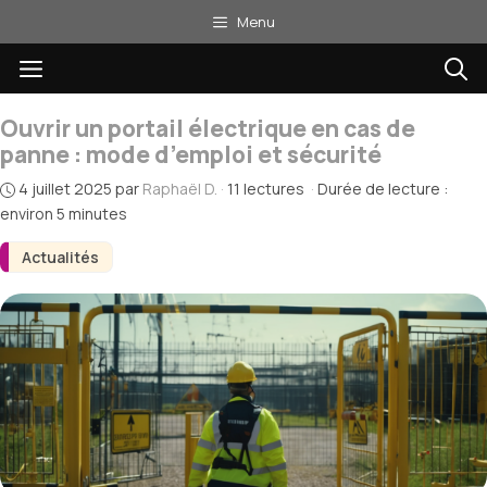
Aller
Menu
au
Menu
contenu
Ouvrir un portail électrique en cas de
panne : mode d’emploi et sécurité
4 juillet 2025
par
Raphaël D.
·
11 lectures
·
Durée de lecture :
environ 5 minutes
Actualités